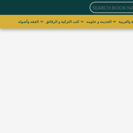
الحديث و علومه
كتب التزكية و الرقائق
الفقه وأصوله