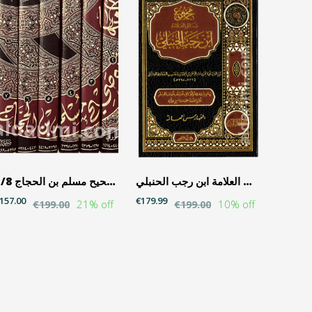
مجموع رسائل العلامة ابن رجب الحنبلي
المنهاج في شرح صحيح مسلم بن الحجاج 1/8
157.00
€179.99
21% off
10% off
€199.00
€199.00