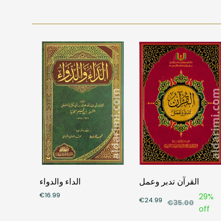
القرآن تدبر وعمل
الداء والدواء
€16.99
29%
€24.99
€35.00
off