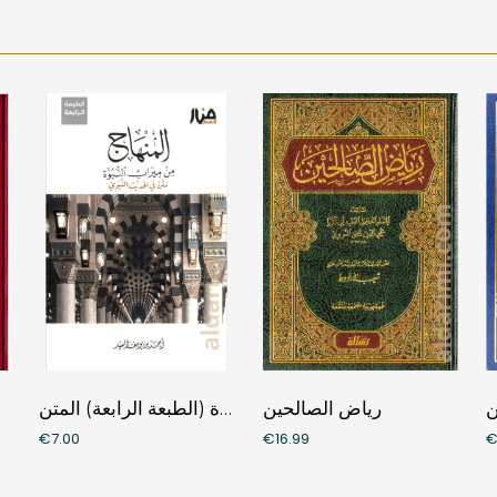
ن
رياض الصالحين
المنهاج من ميراث النبوة (الطبعة الرابعة) المتن
€7.00
€16.99
€