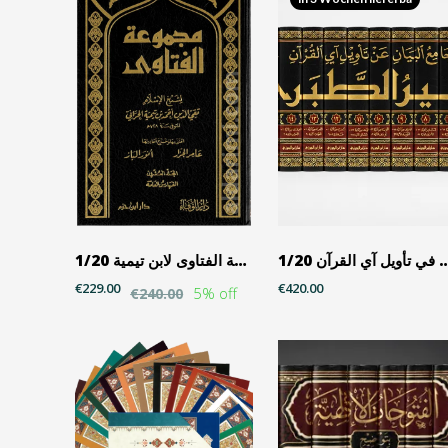
مع البيان في تأويل آي القرآن 1/20
مجموعة الفتاوى لابن تيمية 1/20
€229.00
€420.00
5% off
€240.00