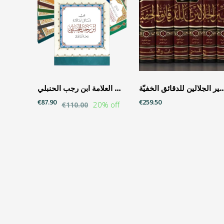
توضيح تفسير الجلالين للدقائق الخفيّة
من رسائل العلامة ابن رجب الحنبلي
€87.90
€259.50
20% off
€110.00