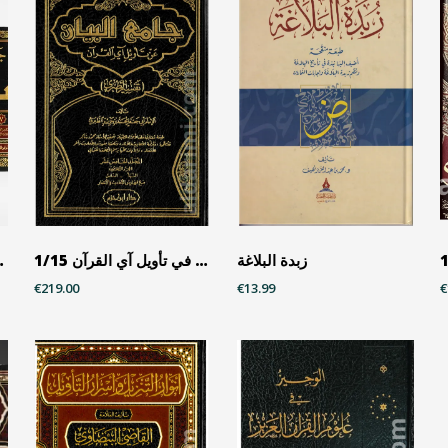
زبدة البلاغة
تفسير الطبري - جامع البيان في تأويل آي القرآن 1/15
تفسير الطبري - جا
€219.00
€13.99
€