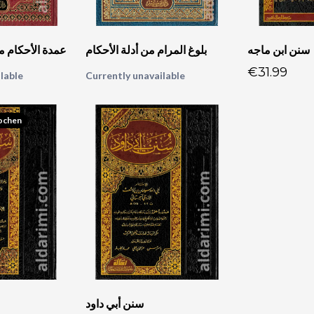
سنن ابن ماجه
بلوغ المرام من أدلة الأحكام
عمدة الأحكام من
€31.99
lable
Currently unavailable
Wochen
سنن أبي داود