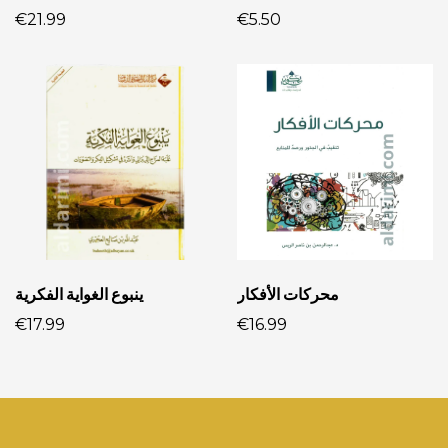
€21.99
€5.50
محركات الأفكار
ينبوع الغواية الفكرية
€17.99
€16.99