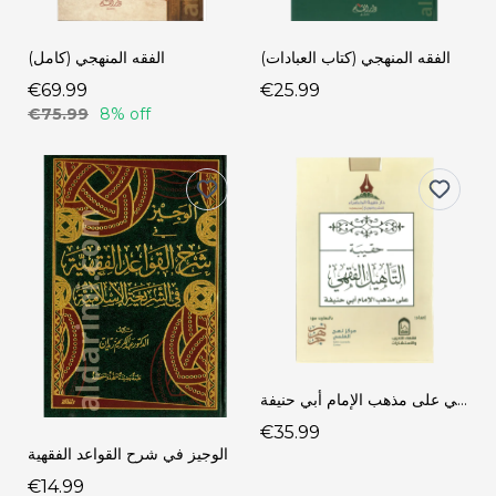
الفقه المنهجي (كتاب العبادات)
الفقه المنهجي (كامل)
€69.99
€25.99
€75.99
8% off
حقيبة التأهيل الفقهي على مذهب الإمام أبي حنيفة
€35.99
الوجيز في شرح القواعد الفقهية
€14.99