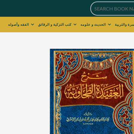
الحديث و علومه
كتب التزكية و الرقائق
الفقه وأصوله