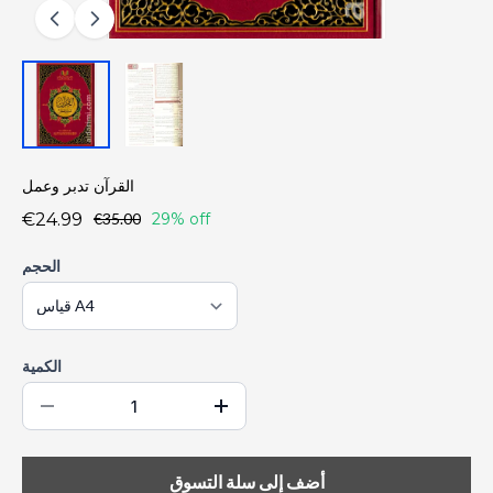
القرآن تدبر وعمل
€24.99
€35.00
29% off
الحجم
الكمية
أضف إلى سلة التسوق