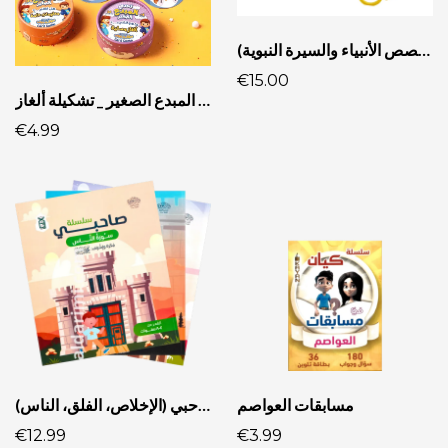
حقيبة العيد للأطفال (مع قصص الأنبياء والسيرة النبوية)
€15.00
تحدي المبدع الصغير _ تشكيلة ألغاز
€4.99
مسابقات العواصم
سلسلة صاحبي (الإخلاص، الفلق، الناس)
€12.99
€3.99