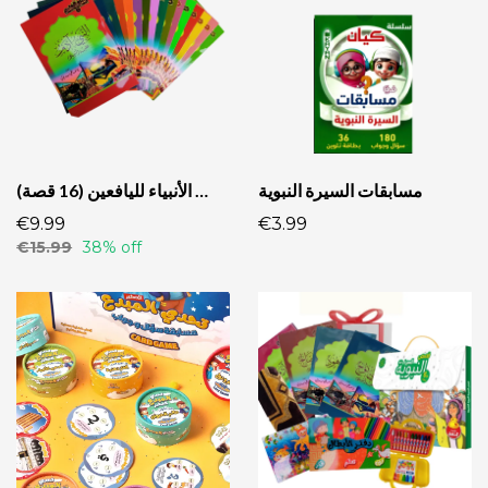
مسابقات السيرة النبوية
سلسلة قصص الأنبياء لليافعين (16 قصة)
€9.99
€3.99
€15.99
38% off