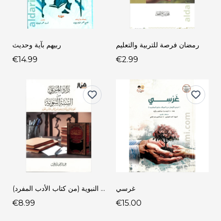
رمضان فرصة للتربية والتعليم
ربيهم بآية وحديث
€14.99
€2.99
غرسي
زاد المربي من السنة النبوية (من كتاب الأدب المفرد)
€8.99
€15.00