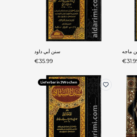
ن ماجه
سنن أبي داود
€35.99
€31.9
Lieferbar in 3Wochen