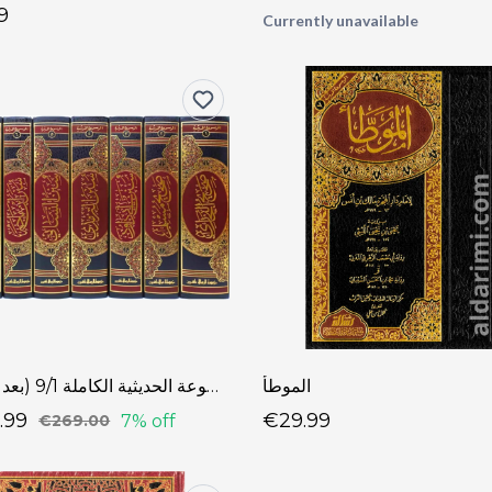
9
Currently unavailable
الموطأ
الموسوعة الحديثية الكاملة 9/1 (بعد الزيادة)
.99
€29.99
7% off
€269.00