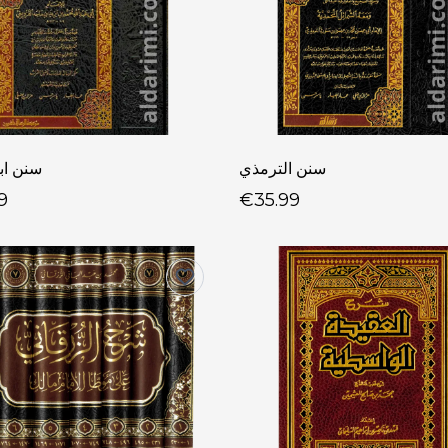
سنن الترمذي
سنن اب
9
€35.99