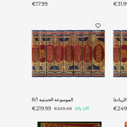
€17.99
€31.9
الموسوعة الحديثية 8/1
€219.99
€249
4% off
€229.00