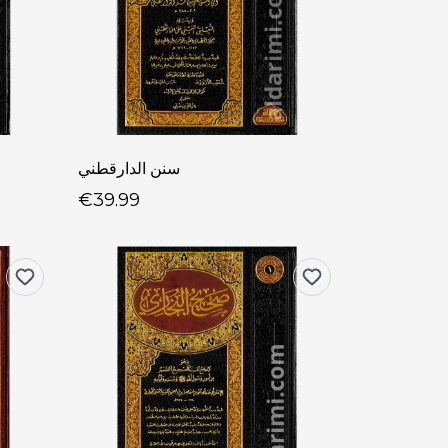
سنن الدارقطني
€39.99