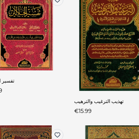
تفسير ا
9
تهذيب الترغيب والترهيب
€15.99