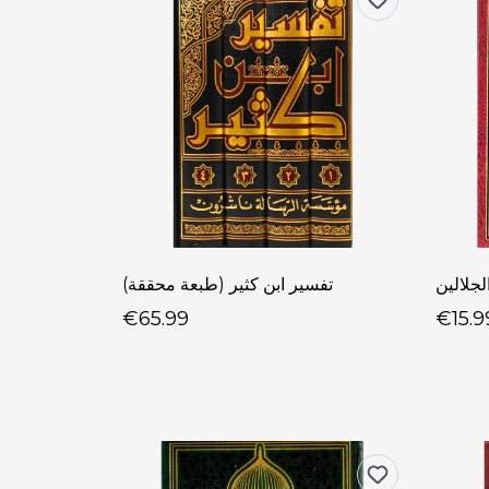
لجلالين
تفسير ابن كثير (طبعة محققة)
€65.99
€15.9