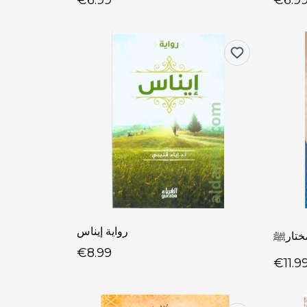
€6.99
€6.9
رواية إيناس
مختارﷺ
€8.99
€11.9