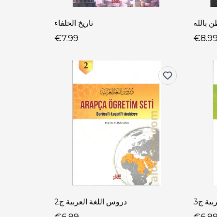
 بالله
تاريخ الخلفاء
€7.99
€8.9
ية ج3
دروس اللغة العربية ج2