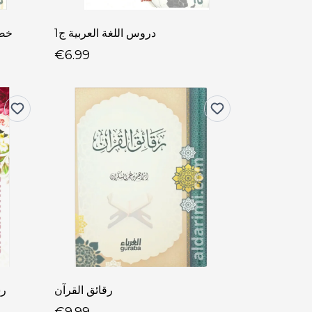
دروس اللغة العربية ج1
خصا
€6.99
رقائق القرآن
رس