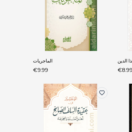
ا الدين
الماجريات
€9.99
€8.9