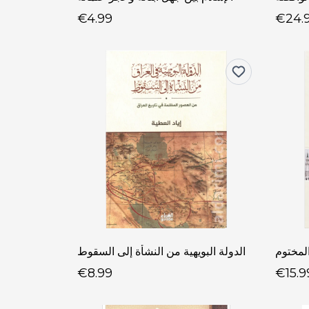
€4.99
€24.
لمختوم
الدولة البويهية من النشأة إلى السقوط
€8.99
€15.9