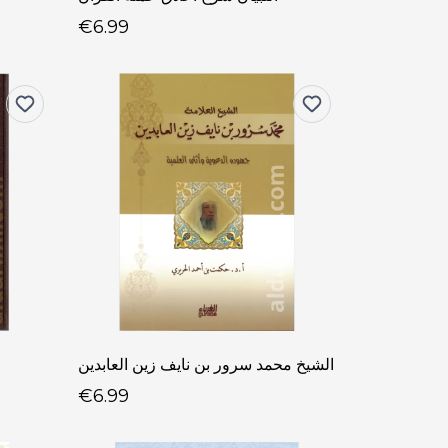
€6.99
الشيخ محمد سرور بن نايف زين العابدين
€6.99