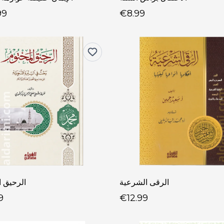
99
€8.99
الرقى الشرعية
الرحيق ا
9
€12.99