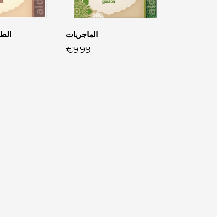
الماجريات
الطر
€9.99